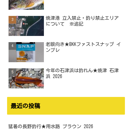
焼津港 立入禁止・釣り禁止エリア
について ※追記
老眼向き★BKKファストスナップ イ
ンプレ
今年の石津浜は釣れん★焼津 石津
浜 2026
最近の投稿
猛暑の長野釣行★用水路 ブラウン 2026