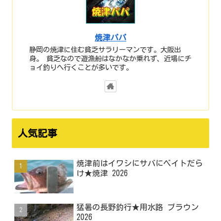
焼津パパ
静岡の焼津に住む貧乏サラリーマンです。大阪出
身。 貧乏なので遊漁船はなかなか乗れず、近場にチ
ョイ釣りへ行くことが多いです。
人気記事
焼津前はイワシにサバにベイトだら
け★焼津 2026
猛暑の長野釣行★用水路 ブラウン
2026