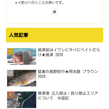
ョイ釣りへ行くことが多いです。
人気記事
焼津前はイワシにサバにベイトだら
け★焼津 2026
猛暑の長野釣行★用水路 ブラウン
2026
焼津港 立入禁止・釣り禁止エリア
について ※追記