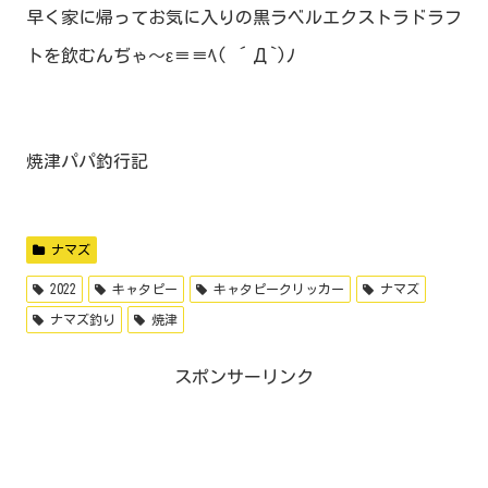
早く家に帰ってお気に入りの黒ラベルエクストラドラフ
トを飲むんぢゃ～ε≡≡ﾍ( ´Д`)ﾉ
焼津パパ釣行記
ナマズ
2022
キャタピー
キャタピークリッカー
ナマズ
ナマズ釣り
焼津
スポンサーリンク