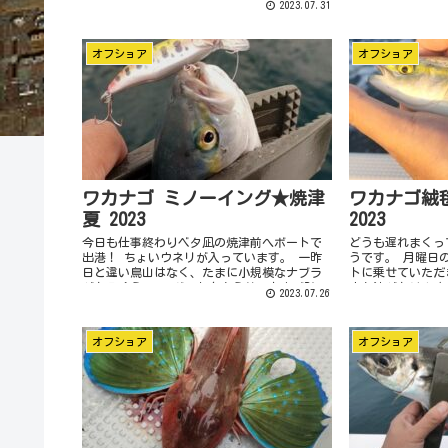
2023.07.31
スミス ルアー キャタピー クリッカー
し前にサミーを使
CB10（ルミ...
ッキングがい...
オフショア
オフショア
ワカナゴ ミノーイング★焼津
ワカナゴ絨
夏 2023
2023
今日も仕事終わりベタ凪の焼津前へボートで
どうも遅れまくっ
出港！ ちょいウネリが入っています。 一昨
うです。 月曜日
日と違い鳥山はなく、たまに小規模なナブラ
トに乗せていただ
があるくらい。 ボートを走らせワカナゴPに
少々波があります
2023.07.26
着き、とりあえずいてる？いてない？のチェ
急いで近づくが解散
ックに【お取り寄...
て...
オフショア
オフショア