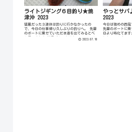
ライトジギング６目釣り★焼
やっとサバ
津沖 2023
2023
猛暑だった３連休は釣りに行かなかったの
今日は強めの西風
で、今日の仕事帰り久しぶりの釣りへ。 先輩
先輩のボートに乗
のボートに乗せていただき港を出てみるとベ
日より時化てます
タ凪ですね♪ 潮目がクッキリ出ているのでシ
になってます。 
2023.07.18
イラでもいないかと探しますが全くいませ
いので魚探を見な
ん。 鳥山もなくいつ...
ばらく...