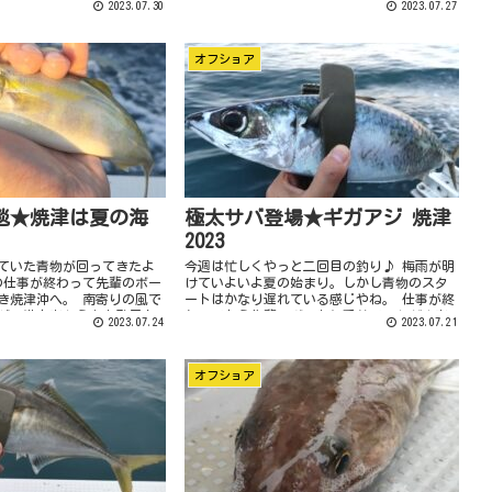
2023.07.30
2023.07.27
ったけど魚が小さいのでフ
ンシルを持ってきました。 先日の大掃除時に
見つけた「勇み...
オフショア
毯★焼津は夏の海
極太サバ登場★ギガアジ 焼津
2023
ていた青物が回ってきたよ
今週は忙しくやっと二回目の釣り♪ 梅雨が明
の仕事が終わって先輩のボー
けていよいよ夏の始まり。しかし青物のスタ
き焼津沖へ。 南寄りの風で
ートはかなり遅れている感じやね。 仕事が終
が、港を出たら鳥山発見！
わってから先輩のボートに乗せていただき出
2023.07.24
2023.07.21
してしまう( ﾉД`) 諦め
港 南寄り風ですがまあ凪です。 相変わらず
の鳥山、...
オフショア