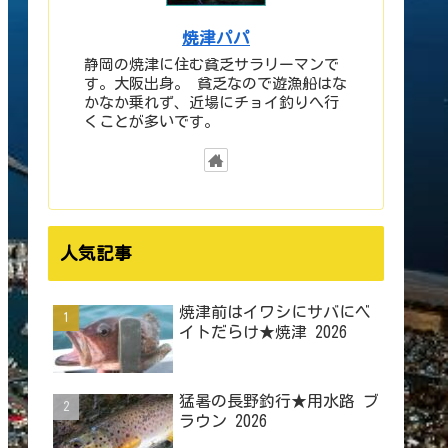
焼津パパ
静岡の焼津に住む貧乏サラリーマンで
す。大阪出身。 貧乏なので遊漁船はな
かなか乗れず、近場にチョイ釣りへ行
くことが多いです。
人気記事
焼津前はイワシにサバにベ
イトだらけ★焼津 2026
猛暑の長野釣行★用水路 ブ
ラウン 2026