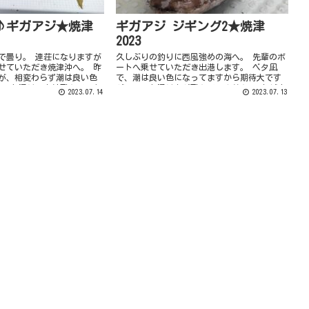
♪ギガアジ★焼津
ギガアジ ジギング2★焼津
2023
で曇り。 連荘になりますが
久しぶりの釣りに西風強めの海へ。 先輩のボ
せていただき焼津沖へ。 昨
ートへ乗せていただき出港します。 ベタ凪
が、相変わらず潮は良い色
で、潮は良い色になってますから期待大です
いつも通りの鳥は飛んでいな
が、いつも通り鳥が飛んでいません。 トビウ
2023.07.14
2023.07.13
がらボートを進めます。 し
オ飛ばず、シイラも泳いでいない夏の海、魚
探を見な...