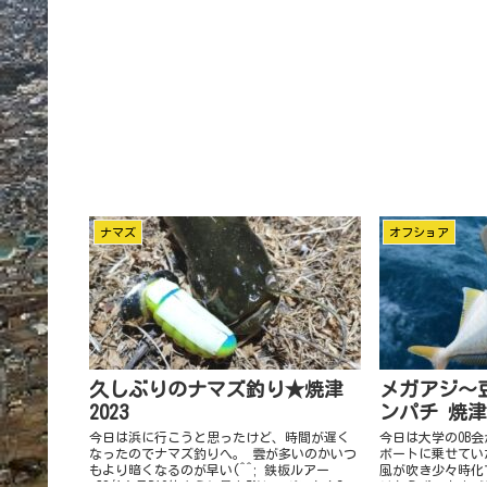
ナマズ
オフショア
久しぶりのナマズ釣り★焼津
メガアジ～
2023
ンパチ 焼津沖
今日は浜に行こうと思ったけど、時間が遅く
今日は大学のOB
なったのでナマズ釣りへ。 雲が多いのかいつ
ボートに乗せてい
もより暗くなるのが早い(^^; 鉄板ルアー
風が吹き少々時化
【8/1全品P10倍さらに最大5%クーポン有！】
りあえずワカナゴ