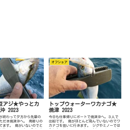
オフショア
豆アジ★やっとカ
トップウォーターワカナゴ★
 2023
焼津 2023
会が終わって夕方から先輩の
今日も仕事帰りにボートで焼津沖へ。３人で
ただき焼津沖へ。 南寄りの
出船です。 鳥がほとんど飛んでいないのでワ
てます。 鳥がいないのでと
カナゴを狙いに行きます。 ジグやミノーでは
と遊んでいきましょう♪ 少
入れ食いになるので、トップウォーターのペ