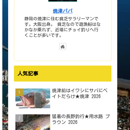
焼津パパ
静岡の焼津に住む貧乏サラリーマンで
す。大阪出身。 貧乏なので遊漁船はな
かなか乗れず、近場にチョイ釣りへ行
くことが多いです。
人気記事
焼津前はイワシにサバにベ
イトだらけ★焼津 2026
猛暑の長野釣行★用水路 ブ
ラウン 2026