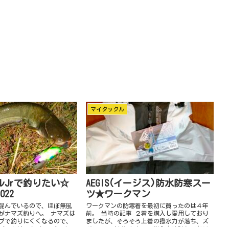
マイタックル
ルJrで釣りたい☆
AEGIS(イージス)防水防寒スー
22
ツ★ワークマン
混んでいるので、ほぼ無風
ワークマンの防寒着を最初に買ったのは４年
がナマズ釣りへ。 ナマズは
前。 当時の記事 ２着を購入し愛用しており
プで釣りにくくなるので、
ましたが、そろそろ上着の撥水力が落ち、ズ
パートじゃ！ トップでナマ
ボンのひび割れもあって購入を検討しており