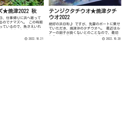
★焼津2022 秋
テンジクタチウオ★焼津タチ
ウオ2022
日、仕事帰りに浜へ寄って
るのでナマズへ。 この時期
絶好の浜日和♪ ですが、先輩のボートに乗せ
っているので、魚さえいれ
ていただき、焼津沖のタチウオへ。 最近はル
いのです♪ デイナマやりた
アーの調子が良くないとのことなので、最初
くともう暗いので、いつも
からエサでやります。 サンマを付けて落とし
2022.10.21
2022.10.20
..
ます。 すぐにアタリがあると思っ...