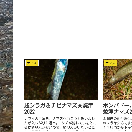
ナマズ
ナマズ
超シラガ＆チビナマズ★焼津
ポンパドー
2022
焼津ナマズ20
ナライの月曜日、ナマズへ行こうと思いまし
金曜日の釣り場は
たが久しぶりに港へ。 タチが釣れているとこ
のような夕方です
ろは釣り人が多いので、釣り人がいないとこ
１１月頃からトッ
ろで準備します。 カマスはいそうもないので
そろそろラストス