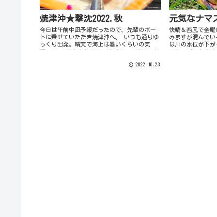
焼津沖★撃沈2022.秋
元気なナマズ
今日は午前中凪予報だったので、先輩のボー
快晴＆西風で金曜
トに乗せていただき焼津沖へ。 いつも通りゆ
みますが混んでい
っくり出発。晴天で海上は暑いくらいの気
は川の水位が下が
温。 狙いは大きなイトヨリ（ホントはシラカ
ばトップに出やす
ワｗ）です。 釣具店で３Lのオキアミを買っ
いけど釣り場に着
2022.10.23
てきまし...
のスミス(SMITH .