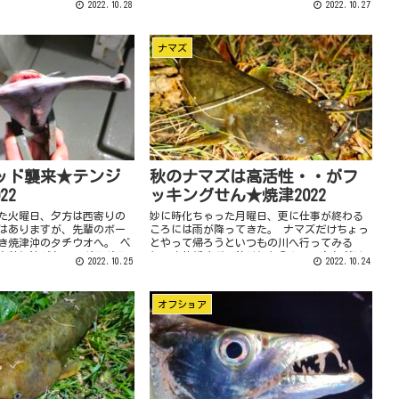
2022.10.28
2022.10.27
ャタピーのようなカップ式
ました。 ダイワでもいいかな～と思っていま
が多...
したが、ワークマ...
ナマズ
ッド襲来★テンジ
秋のナマズは高活性・・がフ
22
ッキングせん★焼津2022
た火曜日、夕方は西寄りの
妙に時化ちゃった月曜日、更に仕事が終わる
はありますが、先輩のボー
ころには雨が降ってきた。 ナマズだけちょっ
き焼津沖のタチウオへ。 ベ
とやって帰ろうといつもの川へ行ってみる
意外に波があってグラグラ
と、水位低すぎて釣りにならんので久しぶり
2022.10.25
2022.10.24
が早くて既にほぼ真っ暗。
の場所へ。 暗くなっているのでスミス キャ
タピー クリッカー (ナ...
オフショア