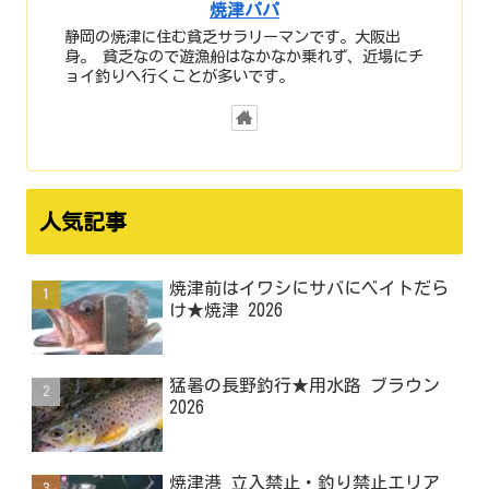
焼津パパ
静岡の焼津に住む貧乏サラリーマンです。大阪出
身。 貧乏なので遊漁船はなかなか乗れず、近場にチ
ョイ釣りへ行くことが多いです。
人気記事
焼津前はイワシにサバにベイトだら
け★焼津 2026
猛暑の長野釣行★用水路 ブラウン
2026
焼津港 立入禁止・釣り禁止エリア