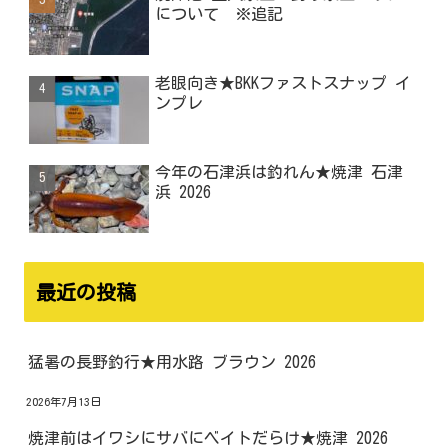
について ※追記
老眼向き★BKKファストスナップ イ
ンプレ
今年の石津浜は釣れん★焼津 石津
浜 2026
最近の投稿
猛暑の長野釣行★用水路 ブラウン 2026
2026年7月13日
焼津前はイワシにサバにベイトだらけ★焼津 2026