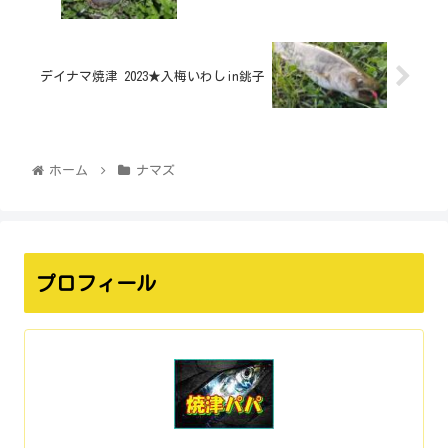
デイナマ焼津 2023★入梅いわしin銚子
ホーム
ナマズ
プロフィール