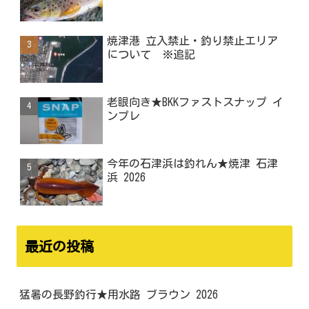
焼津港 立入禁止・釣り禁止エリア
について ※追記
老眼向き★BKKファストスナップ イ
ンプレ
今年の石津浜は釣れん★焼津 石津
浜 2026
最近の投稿
猛暑の長野釣行★用水路 ブラウン 2026