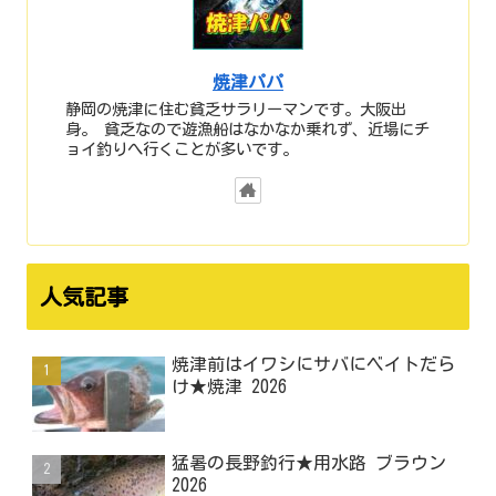
焼津パパ
静岡の焼津に住む貧乏サラリーマンです。大阪出
身。 貧乏なので遊漁船はなかなか乗れず、近場にチ
ョイ釣りへ行くことが多いです。
人気記事
焼津前はイワシにサバにベイトだら
け★焼津 2026
猛暑の長野釣行★用水路 ブラウン
2026