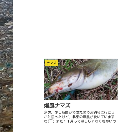
ナマズ
爆風ナマズ
夕方、少し時間ができたので海釣りに行こう
かと思ったけど、北東の爆風が吹いています
ね(^^; まだ１１月って感じじゃなく暖かいの
でまたナマズへ行ってみます。 そろそろ深め
の方がいいかと大きめの川へ行ってみます。