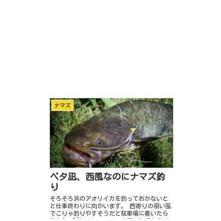
ナマズ
ベタ凪、西風なのにナマズ釣
り
そろそろ浜のアオリイカを釣っておかないと
と仕事終わりに向かいます。 西寄りの弱い風
でこりゃ釣りやすそうだと駐車場に着いたら
満車( ﾉД`)ｼｸｼｸ… そりゃ金曜だし好条件だ