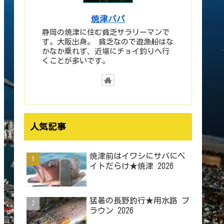
焼津パパ
静岡の焼津に住む貧乏サラリーマンで
す。大阪出身。 貧乏なので遊漁船はな
かなか乗れず、近場にチョイ釣りへ行
くことが多いです。
人気記事
焼津前はイワシにサバにベ
イトだらけ★焼津 2026
猛暑の長野釣行★用水路 ブ
ラウン 2026