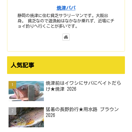
焼津パパ
静岡の焼津に住む貧乏サラリーマンです。大阪出
身。 貧乏なので遊漁船はなかなか乗れず、近場にチ
ョイ釣りへ行くことが多いです。
人気記事
焼津前はイワシにサバにベイトだら
け★焼津 2026
猛暑の長野釣行★用水路 ブラウン
2026