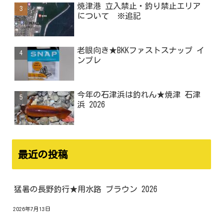
焼津港 立入禁止・釣り禁止エリア
について ※追記
老眼向き★BKKファストスナップ イ
ンプレ
今年の石津浜は釣れん★焼津 石津
浜 2026
最近の投稿
猛暑の長野釣行★用水路 ブラウン 2026
2026年7月13日