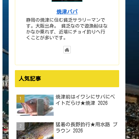
焼津パパ
静岡の焼津に住む貧乏サラリーマンで
す。大阪出身。 貧乏なので遊漁船はな
かなか乗れず、近場にチョイ釣りへ行
くことが多いです。
人気記事
焼津前はイワシにサバにベ
イトだらけ★焼津 2026
猛暑の長野釣行★用水路 ブ
ラウン 2026