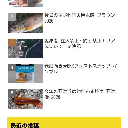
猛暑の長野釣行★用水路 ブラウン
2026
焼津港 立入禁止・釣り禁止エリア
について ※追記
老眼向き★BKKファストスナップ イ
ンプレ
今年の石津浜は釣れん★焼津 石津
浜 2026
最近の投稿