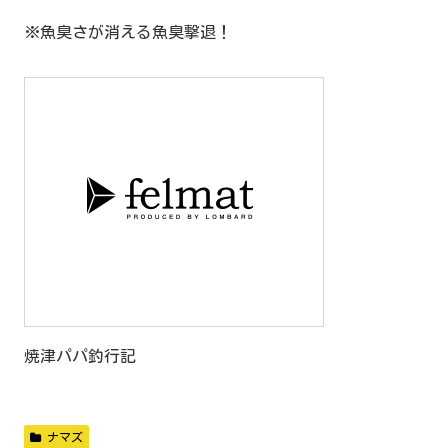
※魚臭さが消える魚臭撃退！
焼津パパ釣行記
ナマズ