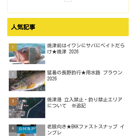
人気記事
焼津前はイワシにサバにベイトだら
け★焼津 2026
猛暑の長野釣行★用水路 ブラウン
2026
焼津港 立入禁止・釣り禁止エリア
について ※追記
老眼向き★BKKファストスナップ イ
ンプレ