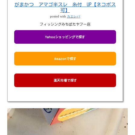
がまかつ アマゴ半スレ 糸付 UP【ネコポス
可】
posted with
カエレバ
フィッシングみちばたヤフー店
Yahooショッピングで探す
Amazonで探す
楽天市場で探す