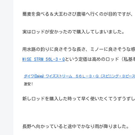
蕎麦を食べる＆大王わさび農場へ行くのが目的ですが、
実はロッドが安かったので購入してしまいました。
用水路の釣りに良さそうな長さ、ミノーに良さそうな
WISE STRM 56L-3・Q
という定価は高めのロッド（私基
ダイワ(Daiwa) ワイズストリーム ５６Ｌ－３・Ｑ（スピニング・３ピー
激安！
新しロッドを購入した時って早く使いたくてうずうず
長野へ向かっていると途中でかなり雨が降りました。