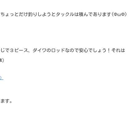
ちょっとだけ釣りしようとタックルは積んであります(ΦωΦ)
感じで３ピース、ダイワのロッドなので安心でしょう！それは
準）
ス）
します。