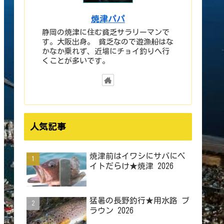
焼津パパ
静岡の焼津に住む貧乏サラリーマンで
す。大阪出身。 貧乏なので遊漁船はな
かなか乗れず、近場にチョイ釣りへ行
くことが多いです。
人気記事
焼津前はイワシにサバにベ
イトだらけ★焼津 2026
猛暑の長野釣行★用水路 ブ
ラウン 2026