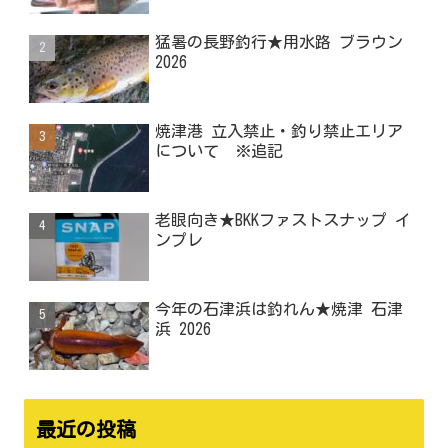
猛暑の長野釣行★用水路 ブラウン
2026
焼津港 立入禁止・釣り禁止エリア
について ※追記
老眼向き★BKKファストスナップ イ
ンプレ
今年の石津浜は釣れん★焼津 石津
浜 2026
最近の投稿