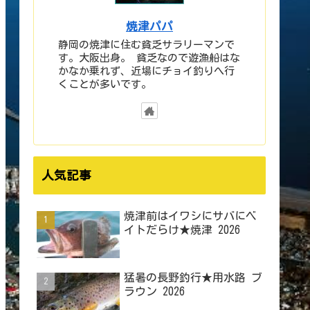
焼津パパ
静岡の焼津に住む貧乏サラリーマンで
す。大阪出身。 貧乏なので遊漁船はな
かなか乗れず、近場にチョイ釣りへ行
くことが多いです。
人気記事
焼津前はイワシにサバにベ
イトだらけ★焼津 2026
猛暑の長野釣行★用水路 ブ
ラウン 2026