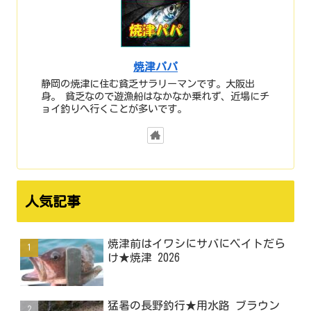
焼津パパ
静岡の焼津に住む貧乏サラリーマンです。大阪出
身。 貧乏なので遊漁船はなかなか乗れず、近場にチ
ョイ釣りへ行くことが多いです。
人気記事
焼津前はイワシにサバにベイトだら
け★焼津 2026
猛暑の長野釣行★用水路 ブラウン