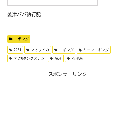
焼津パパ釣行記
エギング
2024
アオリイカ
エギング
サーフエギング
マグQタングステン
焼津
石津浜
スポンサーリンク