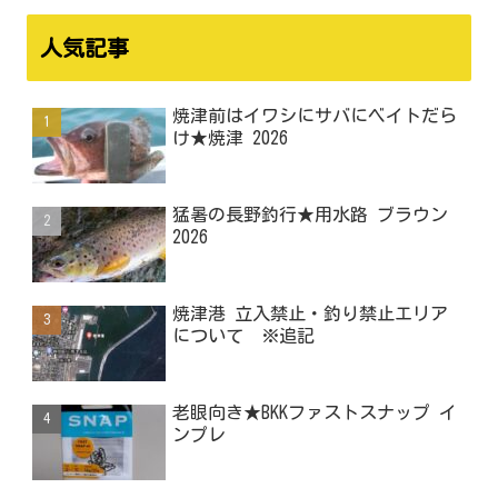
人気記事
焼津前はイワシにサバにベイトだら
け★焼津 2026
猛暑の長野釣行★用水路 ブラウン
2026
焼津港 立入禁止・釣り禁止エリア
について ※追記
老眼向き★BKKファストスナップ イ
ンプレ