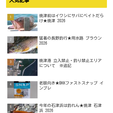
人気記事
焼津前はイワシにサバにベイトだら
け★焼津 2026
猛暑の長野釣行★用水路 ブラウン
2026
焼津港 立入禁止・釣り禁止エリア
について ※追記
老眼向き★BKKファストスナップ イ
ンプレ
今年の石津浜は釣れん★焼津 石津
浜 2026