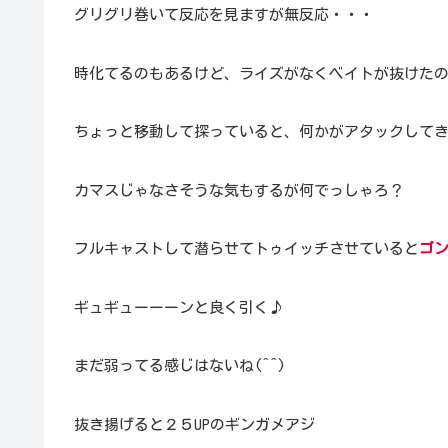
グリグリ巻いて反応を見ますが無反応・・・
時化てるのもあるけど、ライズがなくベイトが抜けた
ちょっと移動して探っていると、何かがアタックして
カマスじゃなさそうな気もするが何でっしゃろ？
フルキャストして潜らせてトゥイッチさせていると
ゴ
ギュギューーーンと良く引く♪
まだ弱ってる感じはないね(^^)
抜き揚げると２５UPのギンガメアジ