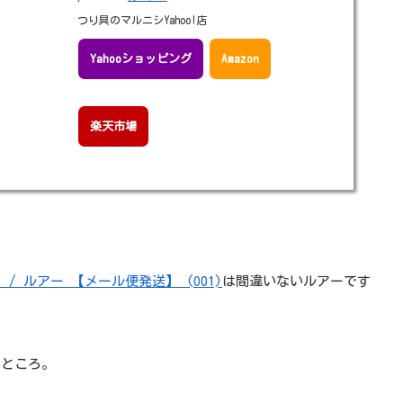
つり具のマルニシYahoo!店
Yahooショッピング
Amazon
楽天市場
ク / ルアー 【メール便発送】 (O01)
は間違いないルアーです
いところ。