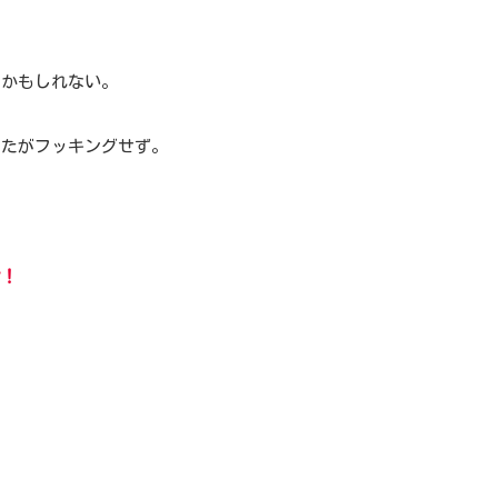
のかもしれない。
きたがフッキングせず。
ン！