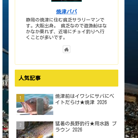
焼津パパ
静岡の焼津に住む貧乏サラリーマンで
す。大阪出身。 貧乏なので遊漁船はな
かなか乗れず、近場にチョイ釣りへ行
くことが多いです。
人気記事
焼津前はイワシにサバにベ
イトだらけ★焼津 2026
猛暑の長野釣行★用水路 ブ
ラウン 2026