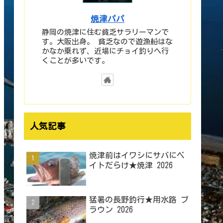
焼津パパ
静岡の焼津に住む貧乏サラリーマンで
す。大阪出身。 貧乏なので遊漁船はな
かなか乗れず、近場にチョイ釣りへ行
くことが多いです。
人気記事
焼津前はイワシにサバにベ
イトだらけ★焼津 2026
猛暑の長野釣行★用水路 ブ
ラウン 2026