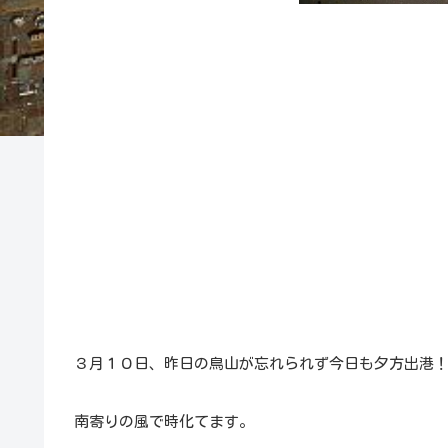
３月１０日、昨日の鳥山が忘れられず今日も夕方出港
南寄りの風で時化てます。