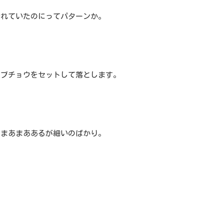
釣れていたのにってパターンか。
ダブチョウをセットして落とします。
はまあまああるが細いのばかり。