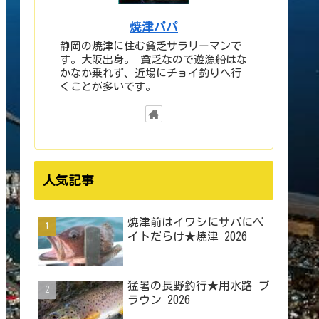
焼津パパ
静岡の焼津に住む貧乏サラリーマンで
す。大阪出身。 貧乏なので遊漁船はな
かなか乗れず、近場にチョイ釣りへ行
くことが多いです。
人気記事
焼津前はイワシにサバにベ
イトだらけ★焼津 2026
猛暑の長野釣行★用水路 ブ
ラウン 2026