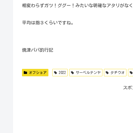
相変わらずガツ！ググー！みたいな明確なアタリがな
平均は指３くらいですね。
焼津パパ釣行記
オフショア
2022
サーベルテンヤ
タチウオ
スポ