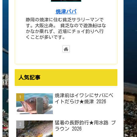
焼津パパ
静岡の焼津に住む貧乏サラリーマンで
す。大阪出身。 貧乏なので遊漁船はな
かなか乗れず、近場にチョイ釣りへ行
くことが多いです。
人気記事
焼津前はイワシにサバにベ
イトだらけ★焼津 2026
猛暑の長野釣行★用水路 ブ
ラウン 2026