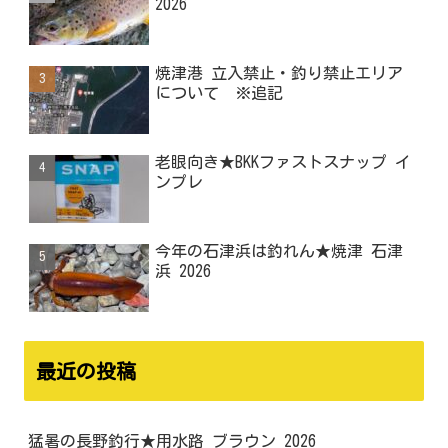
2026
焼津港 立入禁止・釣り禁止エリア
について ※追記
老眼向き★BKKファストスナップ イ
ンプレ
今年の石津浜は釣れん★焼津 石津
浜 2026
最近の投稿
猛暑の長野釣行★用水路 ブラウン 2026