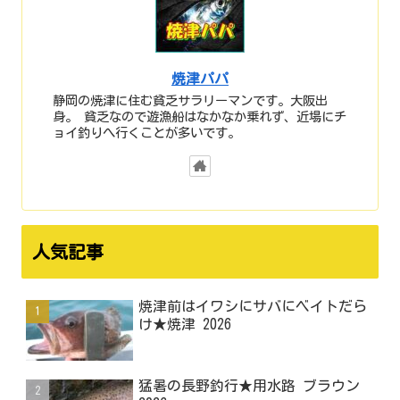
焼津パパ
静岡の焼津に住む貧乏サラリーマンです。大阪出
身。 貧乏なので遊漁船はなかなか乗れず、近場にチ
ョイ釣りへ行くことが多いです。
人気記事
焼津前はイワシにサバにベイトだら
け★焼津 2026
猛暑の長野釣行★用水路 ブラウン