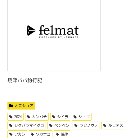
焼津パパ釣行記
オフショア
2024
カンパチ
シイラ
ショゴ
ジグパラマイクロ
ペンペン
ラピノヴァ
ルビアス
ワカシ
ワカナゴ
焼津