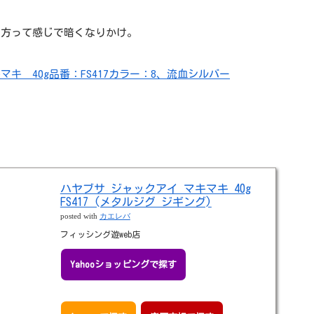
夕方って感じで暗くなりかけ。
キ 40g品番：FS417カラー：8、流血シルバー
ハヤブサ ジャックアイ マキマキ 40g
FS417 (メタルジグ ジギング)
posted with
カエレバ
フィッシング遊web店
Yahooショッピングで探す