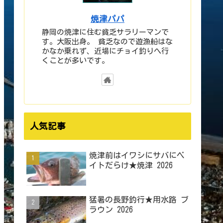
焼津パパ
静岡の焼津に住む貧乏サラリーマンで
す。大阪出身。 貧乏なので遊漁船はな
かなか乗れず、近場にチョイ釣りへ行
くことが多いです。
人気記事
焼津前はイワシにサバにベ
イトだらけ★焼津 2026
猛暑の長野釣行★用水路 ブ
ラウン 2026