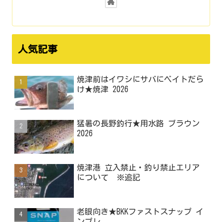
人気記事
焼津前はイワシにサバにベイトだら
け★焼津 2026
猛暑の長野釣行★用水路 ブラウン
2026
焼津港 立入禁止・釣り禁止エリア
について ※追記
老眼向き★BKKファストスナップ イ
ンプレ