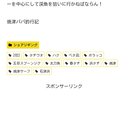
ーを中心にして渓魚を狙いに行かねばならん！
焼津パパ釣行記
ショアジギング
2022
タチウオ
ハク
ベタ凪
ボラッコ
五目スプーンジグ
太刀魚
春タチ
浜タチ
焼津
焼津サーフ
石津浜
スポンサーリンク