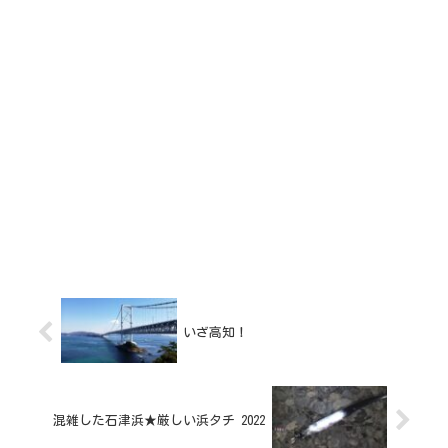
いざ高知！
混雑した石津浜★厳しい浜タチ 2022