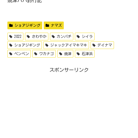
焼津パパ釣行記
ショアジギング
ナマズ
2022
さわやか
カンパチ
シイラ
ショアジギング
ジャックアイマキマキ
デイナマ
ペンペン
ワカナゴ
焼津
石津浜
スポンサーリンク