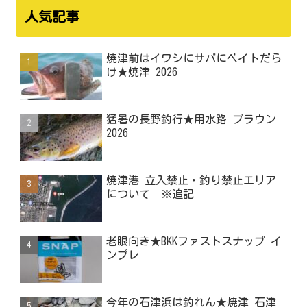
人気記事
焼津前はイワシにサバにベイトだら
け★焼津 2026
猛暑の長野釣行★用水路 ブラウン
2026
焼津港 立入禁止・釣り禁止エリア
について ※追記
老眼向き★BKKファストスナップ イ
ンプレ
今年の石津浜は釣れん★焼津 石津