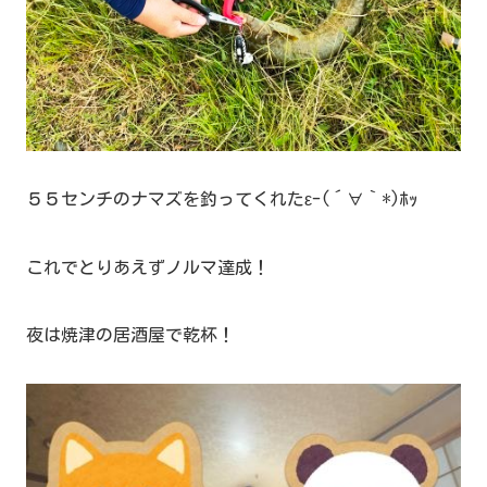
５５センチのナマズを釣ってくれたε-(´∀｀*)ﾎｯ
これでとりあえずノルマ達成！
夜は焼津の居酒屋で乾杯！