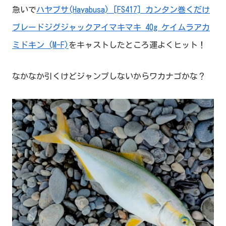
急いで
ハヤブサ(Hayabusa) [FS417] カンタン巻くだけ
ブレードジグジャックアイマキマキ 40g ケイムラアカ
ミドキン (M-F)
をキャストしたところ運よくヒット！
なかなか引くけどジャンプしないからワカナゴかな？