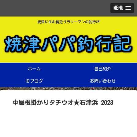
MENU
焼津に住む貧乏サラリーマンの釣行記
ホーム
自己紹介
旧ブログ
お問い合わせ
中層根掛かりタチウオ★石津浜 2023