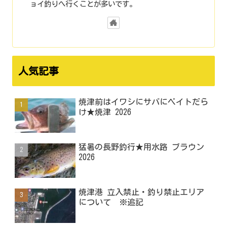
ョイ釣りへ行くことが多いです。
人気記事
焼津前はイワシにサバにベイトだら
け★焼津 2026
猛暑の長野釣行★用水路 ブラウン
2026
焼津港 立入禁止・釣り禁止エリア
について ※追記