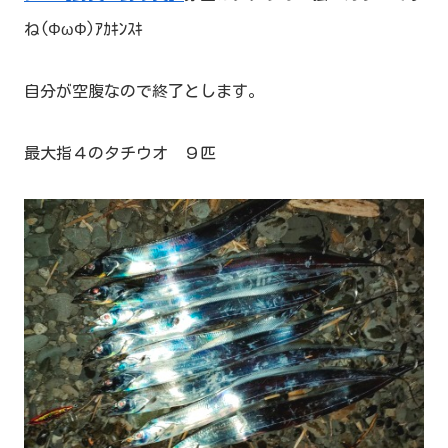
ね(ΦωΦ)ｱｶｷﾝｽｷ
自分が空腹なので終了とします。
最大指４のタチウオ ９匹