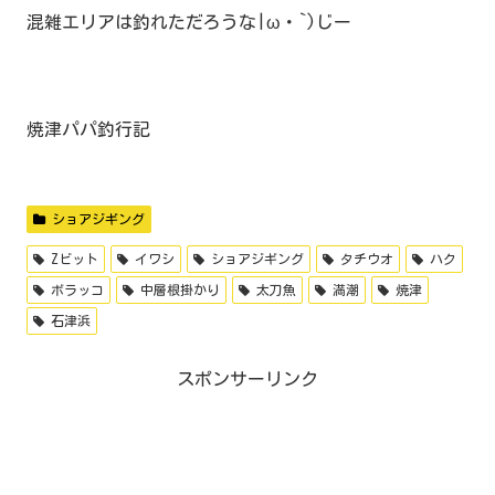
混雑エリアは釣れただろうな|ω・`)じー
焼津パパ釣行記
ショアジギング
Zビット
イワシ
ショアジギング
タチウオ
ハク
ボラッコ
中層根掛かり
太刀魚
満潮
焼津
石津浜
スポンサーリンク