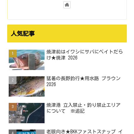
人気記事
焼津前はイワシにサバにベイトだら
け★焼津 2026
猛暑の長野釣行★用水路 ブラウン
2026
焼津港 立入禁止・釣り禁止エリア
について ※追記
老眼向き★BKKファストスナップ イ