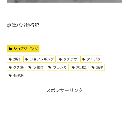
焼津パパ釣行記
ショアジギング
2023
ショアジギング
タチウオ
タチジグ
タチ爆
ツ抜け
ブランカ
太刀魚
焼津
石津浜
スポンサーリンク