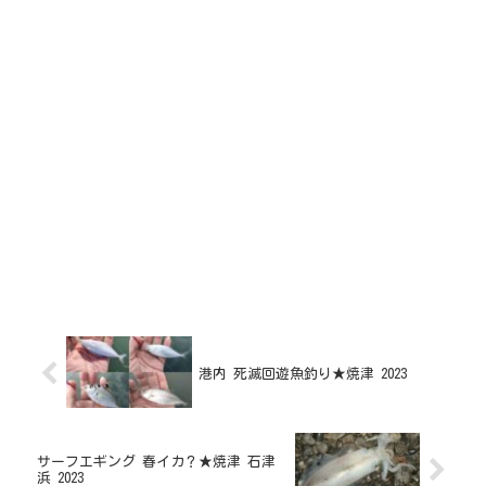
港内 死滅回遊魚釣り★焼津 2023
サーフエギング 春イカ？★焼津 石津
浜 2023