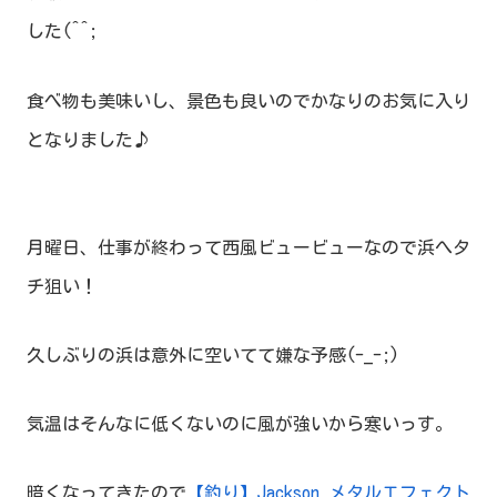
した(^^;
食べ物も美味いし、景色も良いのでかなりのお気に入り
となりました♪
月曜日、仕事が終わって西風ビュービューなので浜へタ
チ狙い！
久しぶりの浜は意外に空いてて嫌な予感(-_-;)
気温はそんなに低くないのに風が強いから寒いっす。
暗くなってきたので
【釣り】Jackson メタルエフェクト