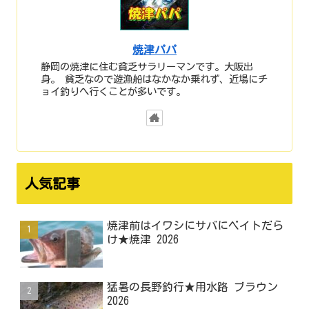
焼津パパ
静岡の焼津に住む貧乏サラリーマンです。大阪出
身。 貧乏なので遊漁船はなかなか乗れず、近場にチ
ョイ釣りへ行くことが多いです。
人気記事
焼津前はイワシにサバにベイトだら
け★焼津 2026
猛暑の長野釣行★用水路 ブラウン
2026