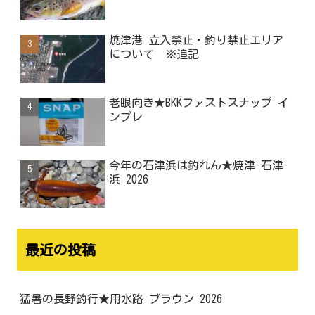
焼津港 立入禁止・釣り禁止エリア
について ※追記
老眼向き★BKKファストスナップ イ
ンプレ
今年の石津浜は釣れん★焼津 石津
浜 2026
最近の投稿
猛暑の長野釣行★用水路 ブラウン 2026