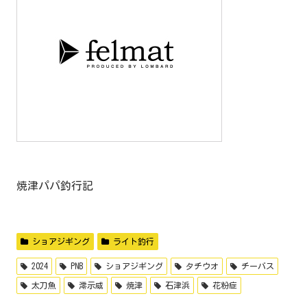
焼津パパ釣行記
ショアジギング
ライト釣行
2024
PNB
ショアジギング
タチウオ
チーバス
太刀魚
澪示威
焼津
石津浜
花粉症