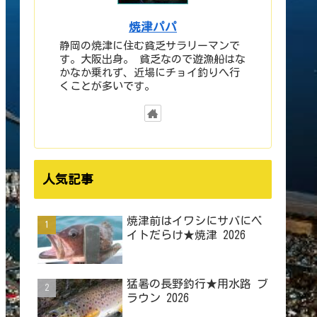
焼津パパ
静岡の焼津に住む貧乏サラリーマンで
す。大阪出身。 貧乏なので遊漁船はな
かなか乗れず、近場にチョイ釣りへ行
くことが多いです。
人気記事
焼津前はイワシにサバにベ
イトだらけ★焼津 2026
猛暑の長野釣行★用水路 ブ
ラウン 2026