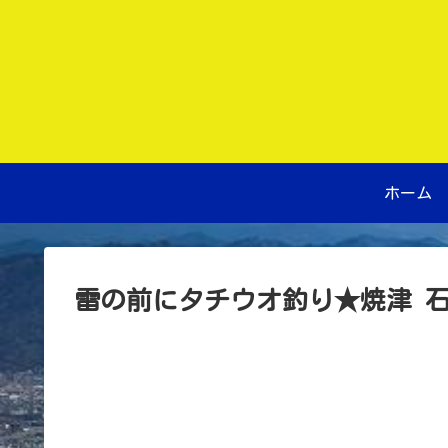
ホーム
雷の前にタチウオ釣り★焼津 石津