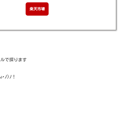
楽天市場
ールで探ります
･ﾉ)ﾉ！