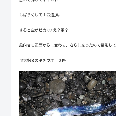
しばらくして１匹追加。
すると空がピカッ⚡え？雷？
風向きも正面からに変わり、さらに光ったので撮影し
最大指３のタチウオ ２匹