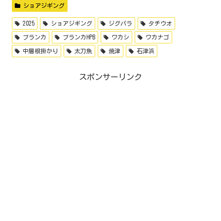
ショアジギング
2025
ショアジギング
ジグパラ
タチウオ
ブランカ
ブランカHPB
ワカシ
ワカナゴ
中層根掛かり
太刀魚
焼津
石津浜
スポンサーリンク