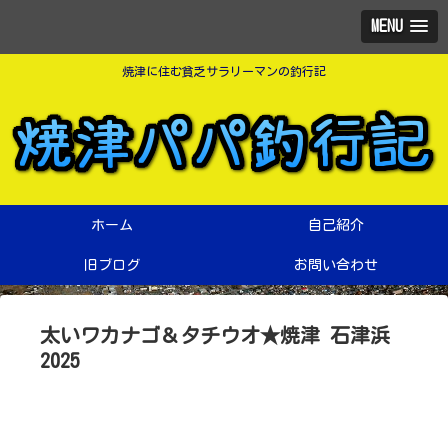
MENU
焼津に住む貧乏サラリーマンの釣行記
ホーム
自己紹介
旧ブログ
お問い合わせ
太いワカナゴ＆タチウオ★焼津 石津浜
2025