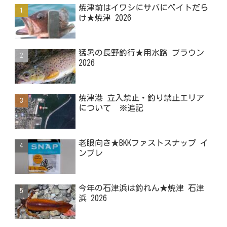
焼津前はイワシにサバにベイトだら
け★焼津 2026
猛暑の長野釣行★用水路 ブラウン
2026
焼津港 立入禁止・釣り禁止エリア
について ※追記
老眼向き★BKKファストスナップ イ
ンプレ
今年の石津浜は釣れん★焼津 石津
浜 2026