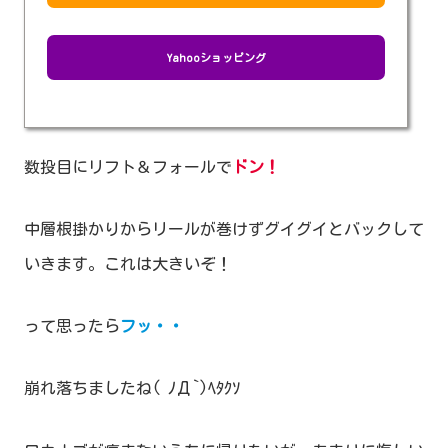
Yahooショッピング
数投目にリフト＆フォールで
ドン！
中層根掛かりからリールが巻けずグイグイとバックして
いきます。これは大きいぞ！
って思ったら
フ
ッ・・
崩れ落ちましたね( ﾉД`)ﾍﾀｸｿ