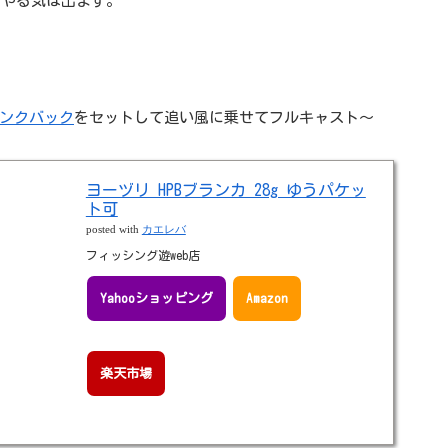
でやる気は出ます。
光ピンクバック
をセットして追い風に乗せてフルキャスト～
ヨーヅリ HPBブランカ 28g ゆうパケッ
ト可
posted with
カエレバ
フィッシング遊web店
Yahooショッピング
Amazon
楽天市場