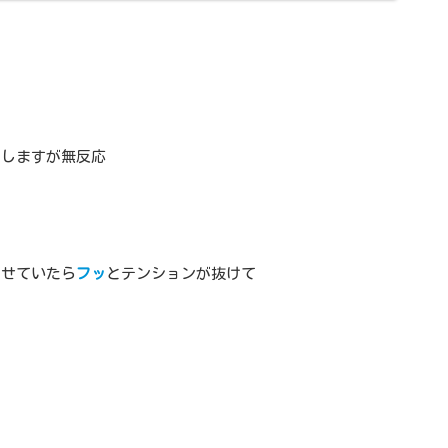
トしますが無反応
させていたら
フッ
とテンションが抜けて