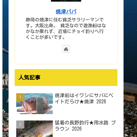
焼津パパ
静岡の焼津に住む貧乏サラリーマンで
す。大阪出身。 貧乏なので遊漁船はな
かなか乗れず、近場にチョイ釣りへ行
くことが多いです。
人気記事
焼津前はイワシにサバにベ
イトだらけ★焼津 2026
猛暑の長野釣行★用水路 ブ
ラウン 2026