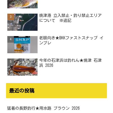
焼津港 立入禁止・釣り禁止エリア
について ※追記
老眼向き★BKKファストスナップ イ
ンプレ
今年の石津浜は釣れん★焼津 石津
浜 2026
最近の投稿
猛暑の長野釣行★用水路 ブラウン 2026