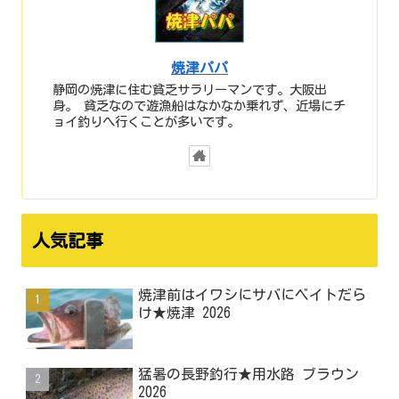
焼津パパ
静岡の焼津に住む貧乏サラリーマンです。大阪出
身。 貧乏なので遊漁船はなかなか乗れず、近場にチ
ョイ釣りへ行くことが多いです。
人気記事
焼津前はイワシにサバにベイトだら
け★焼津 2026
猛暑の長野釣行★用水路 ブラウン
2026