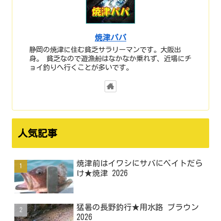
焼津パパ
静岡の焼津に住む貧乏サラリーマンです。大阪出
身。 貧乏なので遊漁船はなかなか乗れず、近場にチ
ョイ釣りへ行くことが多いです。
人気記事
焼津前はイワシにサバにベイトだら
け★焼津 2026
猛暑の長野釣行★用水路 ブラウン
2026