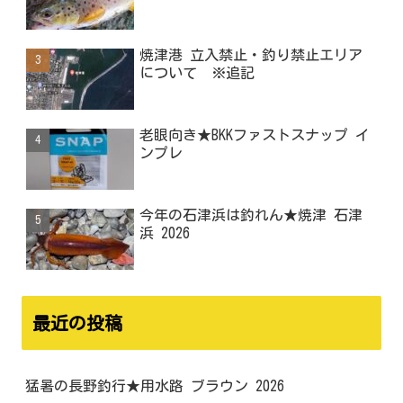
焼津港 立入禁止・釣り禁止エリア
について ※追記
老眼向き★BKKファストスナップ イ
ンプレ
今年の石津浜は釣れん★焼津 石津
浜 2026
最近の投稿
猛暑の長野釣行★用水路 ブラウン 2026