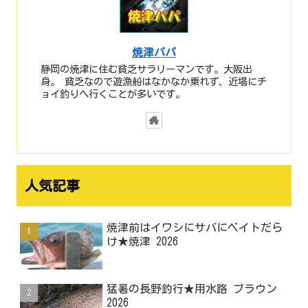
焼津パパ
静岡の焼津に住む貧乏サラリーマンです。大阪出
身。 貧乏なので遊漁船はなかなか乗れず、近場にチ
ョイ釣りへ行くことが多いです。
人気記事
焼津前はイワシにサバにベイトだら
け★焼津 2026
猛暑の長野釣行★用水路 ブラウン
2026