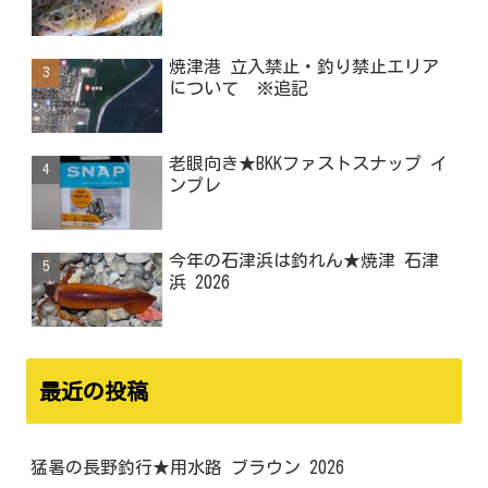
焼津港 立入禁止・釣り禁止エリア
について ※追記
老眼向き★BKKファストスナップ イ
ンプレ
今年の石津浜は釣れん★焼津 石津
浜 2026
最近の投稿
猛暑の長野釣行★用水路 ブラウン 2026