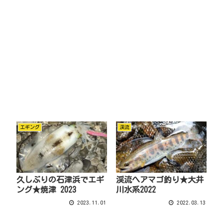
エギング
渓流
久しぶりの石津浜でエギ
渓流へアマゴ釣り★大井
ング★焼津 2023
川水系2022
2023.11.01
2022.03.13