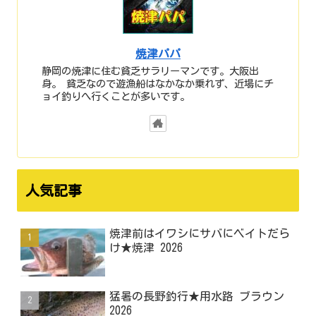
焼津パパ
静岡の焼津に住む貧乏サラリーマンです。大阪出
身。 貧乏なので遊漁船はなかなか乗れず、近場にチ
ョイ釣りへ行くことが多いです。
人気記事
焼津前はイワシにサバにベイトだら
け★焼津 2026
猛暑の長野釣行★用水路 ブラウン
2026