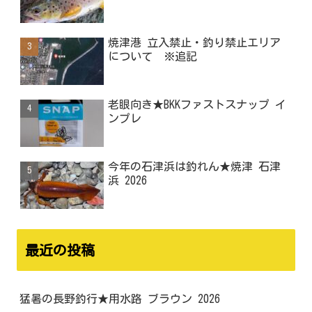
焼津港 立入禁止・釣り禁止エリア
について ※追記
老眼向き★BKKファストスナップ イ
ンプレ
今年の石津浜は釣れん★焼津 石津
浜 2026
最近の投稿
猛暑の長野釣行★用水路 ブラウン 2026