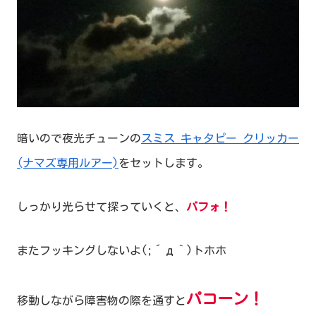
暗いので夜光チューンの
スミス キャタピー クリッカー
(ナマズ専用ルアー)
をセットします。
しっかり光らせて探っていくと、
バフォ！
またフッキングしないよ(;´д｀)トホホ
パコーン！
移動しながら障害物の際を通すと