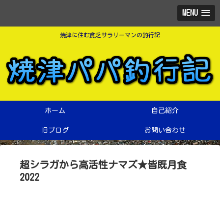
MENU
焼津に住む貧乏サラリーマンの釣行記
ホーム
自己紹介
旧ブログ
お問い合わせ
超シラガから高活性ナマズ★皆既月食
2022