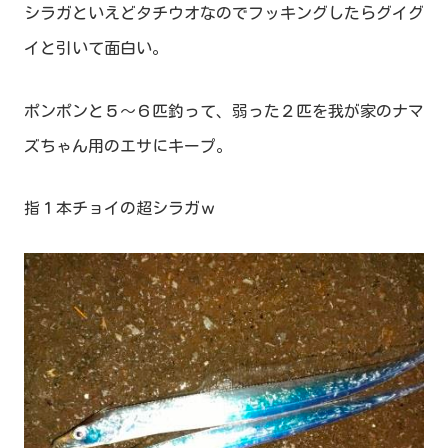
シラガといえどタチウオなのでフッキングしたらグイグ
イと引いて面白い。
ポンポンと５～６匹釣って、弱った２匹を我が家のナマ
ズちゃん用のエサにキープ。
指１本チョイの超シラガｗ