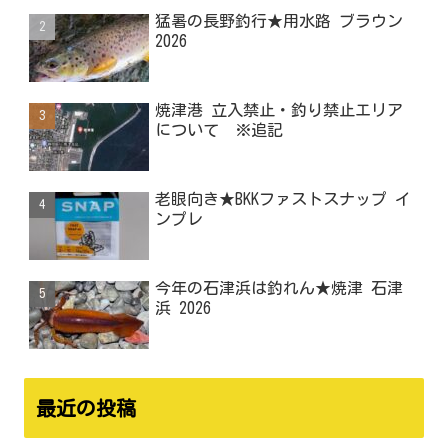
猛暑の長野釣行★用水路 ブラウン
2026
焼津港 立入禁止・釣り禁止エリア
について ※追記
老眼向き★BKKファストスナップ イ
ンプレ
今年の石津浜は釣れん★焼津 石津
浜 2026
最近の投稿