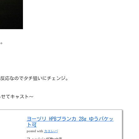
ょ。
無反応なのでタチ狙いにチェンジ。
らせてキャスト～
ヨーヅリ HPBブランカ 28g ゆうパケッ
ト可
posted with
カエレバ