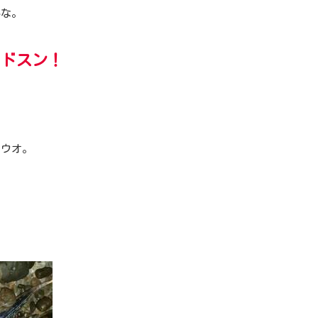
かな。
ドスン！
ら
チウオ。