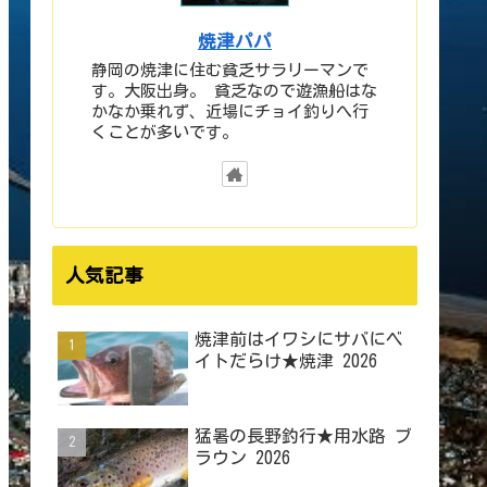
焼津パパ
静岡の焼津に住む貧乏サラリーマンで
す。大阪出身。 貧乏なので遊漁船はな
かなか乗れず、近場にチョイ釣りへ行
くことが多いです。
人気記事
焼津前はイワシにサバにベ
イトだらけ★焼津 2026
猛暑の長野釣行★用水路 ブ
ラウン 2026