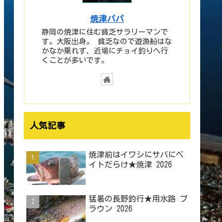
焼津パパ
静岡の焼津に住む貧乏サラリーマンで
す。大阪出身。 貧乏なので遊漁船はな
かなか乗れず、近場にチョイ釣りへ行
くことが多いです。
人気記事
焼津前はイワシにサバにベ
イトだらけ★焼津 2026
猛暑の長野釣行★用水路 ブ
ラウン 2026