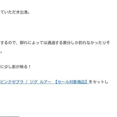
せていただき出港。
せするので、群れによっては通過する数分しか釣れなかったりそ
す。
探に少し影が映る！
ブルピンクゼブラ / ジグ ルアー 【セール対象商品】
をセットし
？