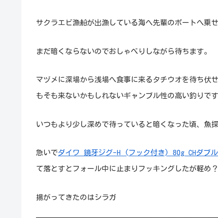
サクラエビ漁船が出漁している海へ先輩のボートへ乗
まだ暗くならないのでおしゃべりしながら待ちます。
マヅメに深場から浅場へ食事に来るタチウオを待ち伏
もそも来ないかもしれないギャンブル性の高い釣りで
いつもより少し深めで待っていると暗くなった頃、魚
急いで
ダイワ 鏡牙ジグ-H (フック付き) 80g CHダ
て落とすとフォール中に止まりフッキングしたが軽め
揚がってきたのはシラガ