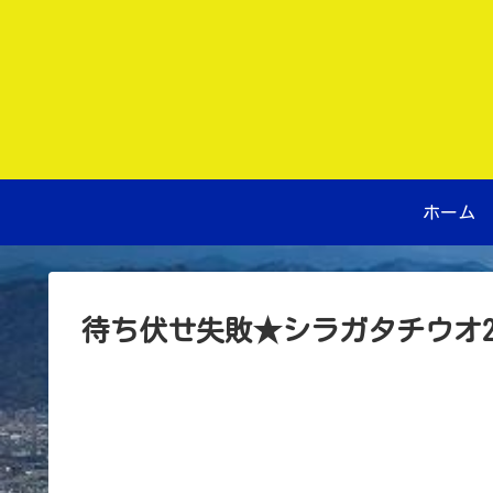
ホーム
待ち伏せ失敗★シラガタチウオ20