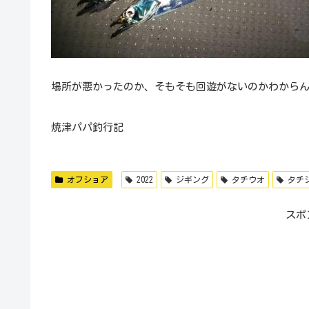
場所が悪かったのか、そもそも回遊がないのかわから
焼津パパ釣行記
オフショア
2022
ジギング
タチウオ
タチ
スポ