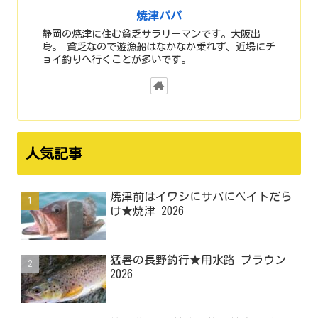
焼津パパ
静岡の焼津に住む貧乏サラリーマンです。大阪出
身。 貧乏なので遊漁船はなかなか乗れず、近場にチ
ョイ釣りへ行くことが多いです。
人気記事
焼津前はイワシにサバにベイトだら
け★焼津 2026
猛暑の長野釣行★用水路 ブラウン
2026