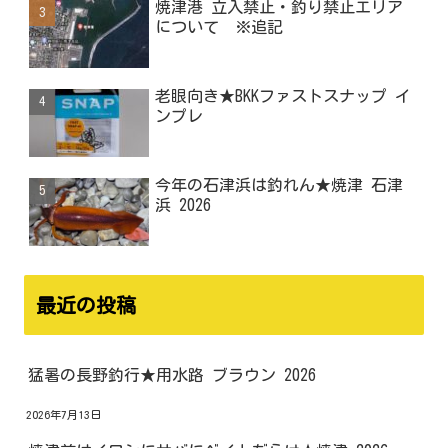
焼津港 立入禁止・釣り禁止エリア
について ※追記
老眼向き★BKKファストスナップ イ
ンプレ
今年の石津浜は釣れん★焼津 石津
浜 2026
最近の投稿
猛暑の長野釣行★用水路 ブラウン 2026
2026年7月13日