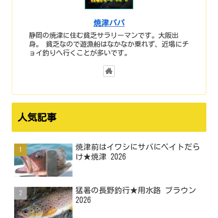
焼津パパ
静岡の焼津に住む貧乏サラリーマンです。大阪出
身。 貧乏なので遊漁船はなかなか乗れず、近場にチ
ョイ釣りへ行くことが多いです。
人気記事
焼津前はイワシにサバにベイトだら
け★焼津 2026
猛暑の長野釣行★用水路 ブラウン
2026