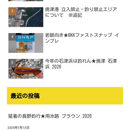
焼津港 立入禁止・釣り禁止エリア
について ※追記
老眼向き★BKKファストスナップ イ
ンプレ
今年の石津浜は釣れん★焼津 石津
浜 2026
最近の投稿
猛暑の長野釣行★用水路 ブラウン 2026
2026年7月13日